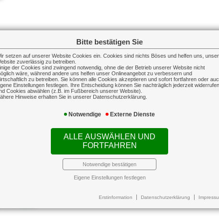
Bitte bestätigen Sie
Elektronikversicherung
ir setzen auf unserer Website Cookies ein. Cookies sind nichts Böses und helfen uns, unse
ebsite zuverlässig zu betreiben.
lte, sensible und teure elektronische Geräte. Fallen sie a
inige der Cookies sind zwingend notwendig, ohne die der Betrieb unserer Website nicht
öglich wäre, während andere uns helfen unser Onlineangebot zu verbessern und
irtschaftlich zu betreiben. Sie können alle Cookies akzeptieren und sofort fortfahren oder au
igene Einstellungen festlegen. Ihre Entscheidung können Sie nachträglich jederzeit widerrufe
s bei der Daten- und Kommunikationstechnik, Bürot
nd Cookies abwählen (z.B. im Fußbereich unserer Website).
ähere Hinweise erhalten Sie in unserer Datenschutzerklärung.
Notwendige
Externe Dienste
ienungsfehler, Ungeschicklichkeit, Fahrlässigkeit oder
ALLE AUSWÄHLEN UND
FORTFAHREN
n für die Neuinstallation des Systems mitversichert. Über
Notwendige bestätigen
n fehlerhaften Befehl vorhandene Programme und Daten lös
Eigene Einstellungen festlegen
Erstinformation
Datenschutzerklärung
Impress
n Sie
hier