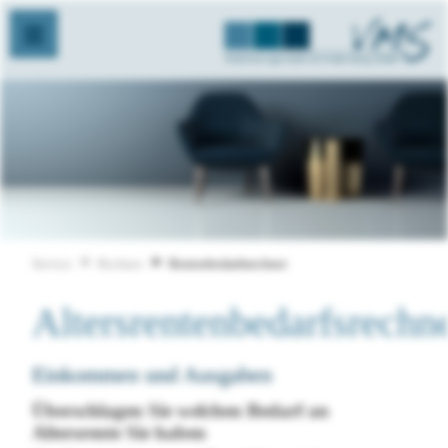
Service
Rechner
Rentenbedarfsrechner
Altersrentenbedarfsrechn
Einkommen und Ausgaben
Überschlagen Sie welchen Bedarf an
Altersrente Sie haben