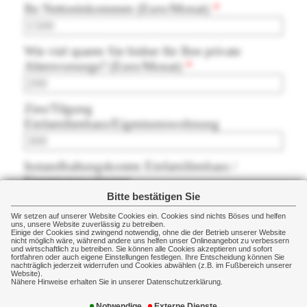
Ihr Nettoeinkommen (Euro/Monat)
Wie viel sparen Sie bisher für Ihre private
Altersvorsorge? (Euro/Monat)
Zins/Tilgung
Einfamilienhaus/Eigentumswohnung
Instandhaltungskosten Einfamilienhaus /
Eigentumswohnung
(ca. 1,5 Promille des Gebäudewerts)
Bitte bestätigen Sie
(z.B: 300.000 Gebäudewert -> 450,- Euro)
Wir setzen auf unserer Website Cookies ein. Cookies sind nichts Böses und helfen
uns, unsere Website zuverlässig zu betreiben.
Einige der Cookies sind zwingend notwendig, ohne die der Betrieb unserer Website
nicht möglich wäre, während andere uns helfen unser Onlineangebot zu verbessern
und wirtschaftlich zu betreiben. Sie können alle Cookies akzeptieren und sofort
Welche Aufwendungen fallen im Rentenalter
fortfahren oder auch eigene Einstellungen festlegen. Ihre Entscheidung können Sie
nachträglich jederzeit widerrufen und Cookies abwählen (z.B. im Fußbereich unserer
weg
Website).
(z.B. Zweitwagen, Benzinkosten...)
Nähere Hinweise erhalten Sie in unserer Datenschutzerklärung.
Notwendige
Externe Dienste