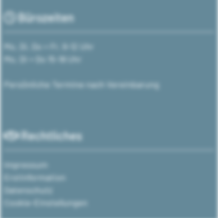
Bürozeiten
Mo, Di, Do + Fr. 9-12 Uhr
Mo, Di + Do 15-18 Uhr
Persönliche Termine nach Vereinbarung
Rechtliches
Impressum
Erstinformation
Datenschutz
Cookie-Einstellungen